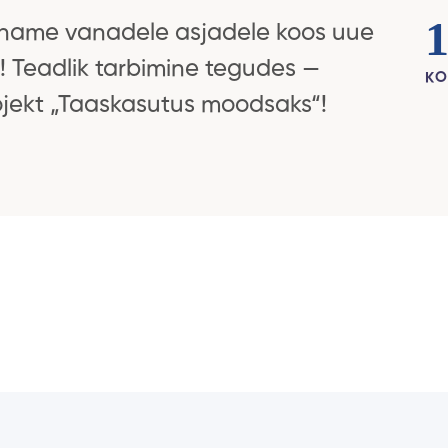
1
name vanadele asjadele koos uue
u! Teadlik tarbimine tegudes —
KO
ojekt „Taaskasutus moodsaks“!