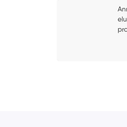
An
el
pr