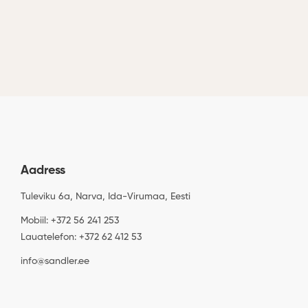
27, 2026
aprill
27, 2026
Aadress
Tuleviku 6a, Narva, Ida-Virumaa, Eesti
Mobiil: +372 56 241 253
Lauatelefon: +372 62 412 53
info@sandler.ee